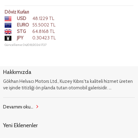
Döviz Kurları
USD
48.1229 TL
EURO
55.5002 TL
STG
64.8168 TL
JPY
0.30423 TL
Güncelleme: 06/08/2026 17:27
Hakkımızda
Gökhan Helvacı Motors Ltd., Kuzey Kıbrıs'ta kaliteli hizmet üreten
ve işinde titizliği ön planda tutan otomobil galerisidir. ...
Devamını oku...
Yeni Eklenenler