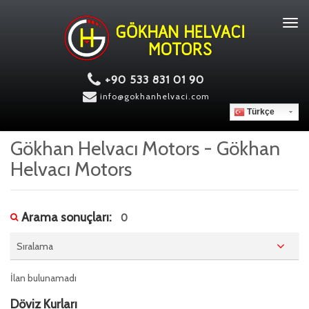
Tog
navi
+90 533 831 01 90
info@gokhanhelvaci.com
Türkçe
Gökhan Helvacı Motors - Gökhan
Helvacı Motors
Arama sonuçları:
0
Sıralama
İlan bulunamadı
Döviz Kurları