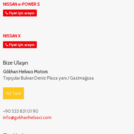
NISSAN e-POWER S
Fiyat için arayın
NISSAN X
Fiyat için arayın
Bize Ulaşın
Gökhan Helvacı Motors
Topçular Bulvarı Deniz Plaza yanı / Gazimağusa
Yol Tarifi
+90 533 831 01 90
info@gokhanhelvaci.com