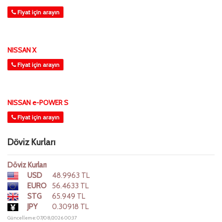
Fiyat için arayın
NISSAN X
Fiyat için arayın
NISSAN e-POWER S
Fiyat için arayın
Döviz Kurları
Döviz Kurları
USD
48.9963 TL
EURO
56.4633 TL
STG
65.949 TL
JPY
0.30918 TL
Güncelleme: 07/08/2026 00:37