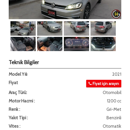
Teknik Bilgiler
Model Yılı
2021
Fiyat
Fiyat için arayın
Araç Türü:
Otomobil
Motor Hacmi :
1200 cc
Renk :
Gri-Met
Yakıt Tipi :
Benzinli
Vites :
Otomatik