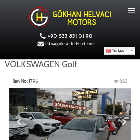
Tog
navi
+90 533 831 01 90
info@gokhanhelvaci.com
Türkçe
VOLKSWAGEN Golf
İlan No:
1796
883