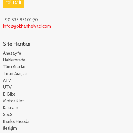
Yol Tarifi
+90 533 831 01 90
info@gokhanhelvaci.com
Site Haritası
Anasayfa
Hakkımızda
Tüm Araçlar
Ticari Araçlar
ATV
UTV
E-Bike
Motosiklet
Karavan
S.S.S
Banka Hesabı
İletişim