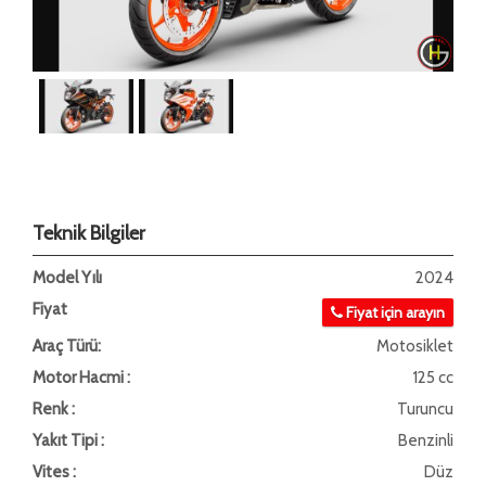
Teknik Bilgiler
Model Yılı
2024
Fiyat
Fiyat için arayın
Araç Türü:
Motosiklet
Motor Hacmi :
125 cc
Renk :
Turuncu
Yakıt Tipi :
Benzinli
Vites :
Düz