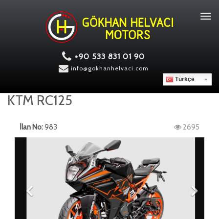
Tog
navi
+90 533 831 01 90
info@gokhanhelvaci.com
Türkçe
KTM RC125
İlan No:
983
2695