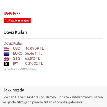
YAMAHA R7
Fiyat için arayın
Döviz Kurları
Döviz Kurları
USD
48.8909 TL
EURO
56.4641 TL
STG
65.812 TL
JPY
0.31002 TL
Güncelleme: 06/08/2026 07:07
Hakkımızda
Gökhan Helvacı Motors Ltd., Kuzey Kıbrıs'ta kaliteli hizmet üreten
ve işinde titizliği ön planda tutan otomobil galerisidir. ...