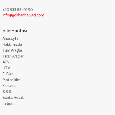
+90 533 831 01 90
info@gokhanhelvaci.com
Site Haritası
Anasayfa
Hakkımızda
Tüm Araçlar
Ticari Araçlar
ATV
UTV
E-Bike
Motosiklet
Karavan
S.S.S
Banka Hesabı
İletişim