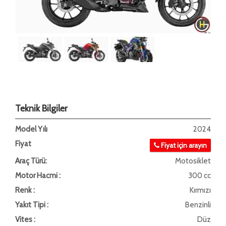
Teknik Bilgiler
Model Yılı
2024
Fiyat
Fiyat için arayın
Araç Türü:
Motosiklet
Motor Hacmi :
300 cc
Renk :
Kırmızı
Yakıt Tipi :
Benzinli
Vites :
Düz