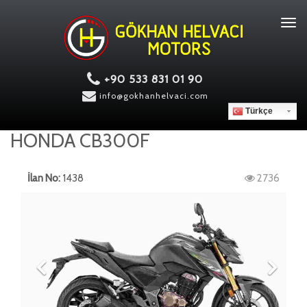
Tog
navi
+90 533 831 01 90
info@gokhanhelvaci.com
Türkçe
HONDA CB300F
İlan No:
1438
2736