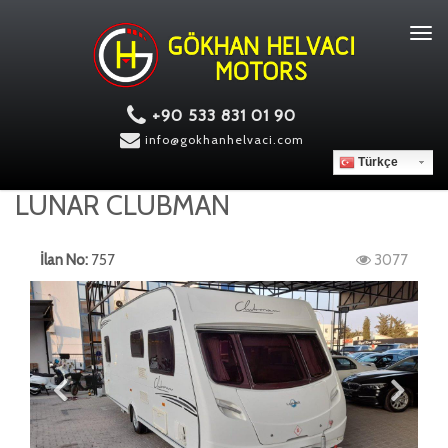
Tog
navi
+90 533 831 01 90
info@gokhanhelvaci.com
Türkçe
LUNAR CLUBMAN
İlan No:
757
3077