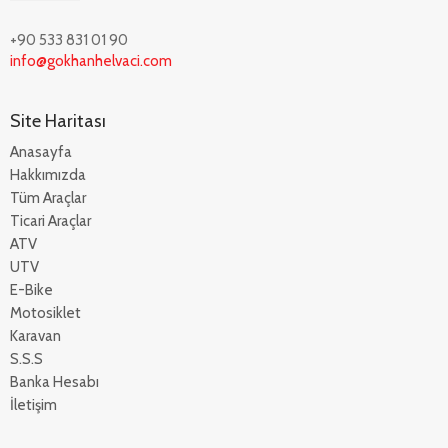
+90 533 831 01 90
info@gokhanhelvaci.com
Site Haritası
Anasayfa
Hakkımızda
Tüm Araçlar
Ticari Araçlar
ATV
UTV
E-Bike
Motosiklet
Karavan
S.S.S
Banka Hesabı
İletişim