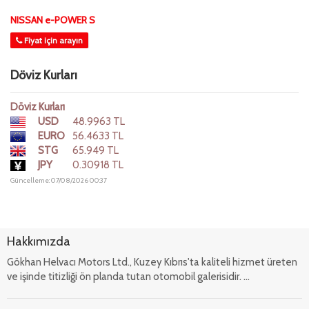
NISSAN e-POWER S
Fiyat için arayın
Döviz Kurları
Döviz Kurları
USD
48.9963 TL
EURO
56.4633 TL
STG
65.949 TL
JPY
0.30918 TL
Güncelleme: 07/08/2026 00:37
Hakkımızda
Gökhan Helvacı Motors Ltd., Kuzey Kıbrıs'ta kaliteli hizmet üreten
ve işinde titizliği ön planda tutan otomobil galerisidir. ...