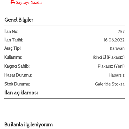
Sayfayı Yazdır
Genel Bilgiler
İlan No:
757
İlan Tarihi:
16.06.2022
Araç Tipi:
Karavan
Kullanımı:
İkinci El (Plakasız)
Kaçıncı Sahibi:
Plakasız (Yeni)
Hasar Durumu:
Hasarsız
Stok Durumu:
Galeride Stokta
İlan açıklaması
Bu ilanla ilgileniyorum