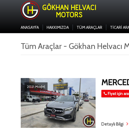
ANASAYFA
HAKKIMIZDA
TÜM ARAÇLAR
TICARI AR
Tüm Araçlar - Gökhan Helvacı 
MERCED
2021 Model
Fiyat için ar
Detaylı Bilgi