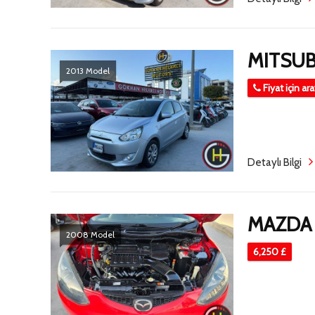
MITSUB
2013 Model
Fiyat için ar
Detaylı Bilgi
MAZDA
2008 Model
6,250 £