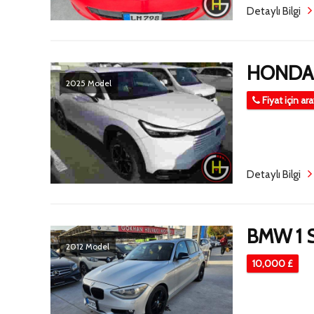
Detaylı Bilgi
HONDA 
2025 Model
Fiyat için ar
Detaylı Bilgi
BMW 1 S
2012 Model
10,000 £