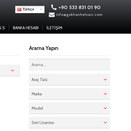
+90 533 831 01 90
Türkçe
info@gokhanhelvaci.com
S.S
BANKA HESABI
İLETIŞIM
Arama Yapın
Araç Türü
Marka
Model
Seri Uzantısı