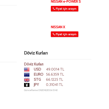
NISSAN e-POWER S
Fiyat için arayın
NISSAN X
Fiyat için arayın
Döviz Kurları
Döviz Kurları
USD
49.0014 TL
EURO
56.6359 TL
STG
66.1225 TL
JPY
0.31041 TL
Güncelleme: 08/08/2026 13:42