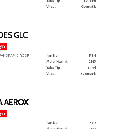
Yakıt Tipi :
Benzinli
Vites :
Otomatik
ES GLC
ayın
PANORAMİC ROOF
İlan No:
1784
Motor Hacmi :
2145
Yakıt Tipi :
Dizel
Vites :
Otomatik
A AEROX
ayın
İlan No:
1690
Motor Hacmi :
155