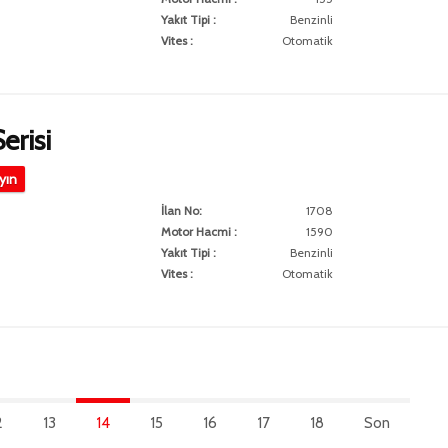
Yakıt Tipi :
Benzinli
Vites :
Otomatik
erisi
ayın
İlan No:
1708
Motor Hacmi :
1590
Yakıt Tipi :
Benzinli
Vites :
Otomatik
2
13
14
15
16
17
18
Son