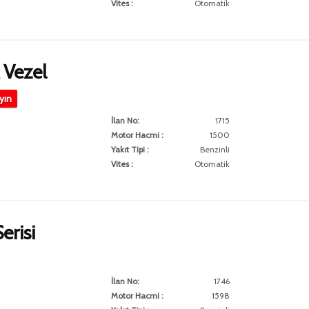
Vites :
Otomatik
Vezel
ayın
İlan No:
1715
Motor Hacmi :
1500
Yakıt Tipi :
Benzinli
Vites :
Otomatik
erisi
İlan No:
1746
Motor Hacmi :
1598