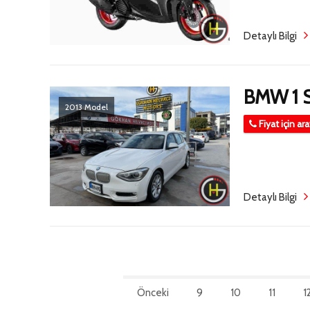
Detaylı Bilgi
BMW 1 S
2013 Model
Fiyat için ar
Detaylı Bilgi
Önceki
9
10
11
1