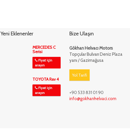
Yeni Eklenenler
Bize Ulaşın
MERCEDES C
Gökhan Helvacı Motors
Serisi
Topçular Bulvarı Deniz Plaza
yanı / Gazimağusa
Fiyat için
arayın
Yol Tarifi
TOYOTA Rav 4
Fiyat için
+90 533 831 01 90
arayın
info@gokhanhelvaci.com