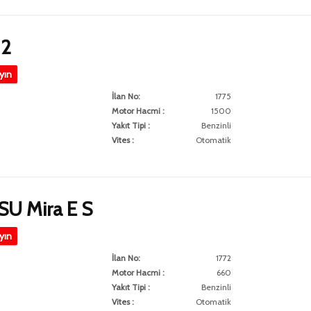
2
ayın
İlan No:
1775
Motor Hacmi :
1500
Yakıt Tipi :
Benzinli
Vites :
Otomatik
U Mira E S
ayın
İlan No:
1772
Motor Hacmi :
660
Yakıt Tipi :
Benzinli
Vites :
Otomatik