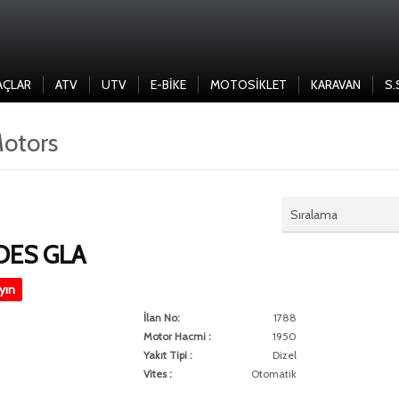
AÇLAR
ATV
UTV
E-BIKE
MOTOSIKLET
KARAVAN
S.
Motors
Sıralama
ES GLA
ayın
İlan No:
1788
Motor Hacmi :
1950
Yakıt Tipi :
Dizel
Vites :
Otomatik